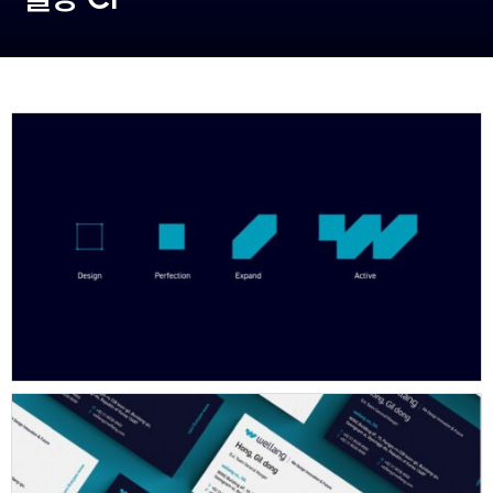
동영상, CI - 카피어랜드㈜
동영상, 홈페이지 - (주)분독
동영상, 카탈로그 - 피자마루
웹사이트 - 백조씽크
사진, 광고디자인 - 중외제약
패키지, 디자인 - 고려은단
동영상 - (주)듀오백
동영상 - ㈜고피자
동영상 - 모모스커피㈜
동영상 - 삼양홀딩스
동영상 - 킷캣