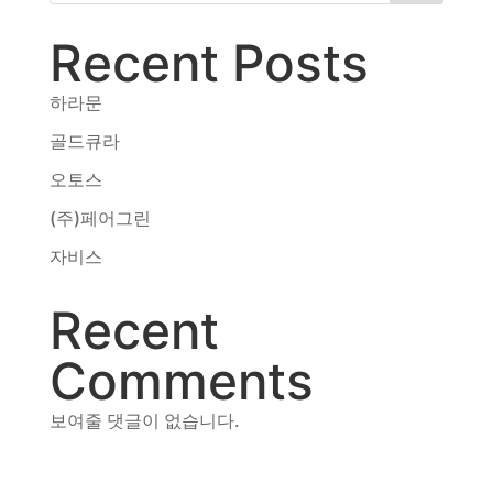
동영상, CI - 카피어랜드㈜
Recent Posts
동영상, 홈페이지 - (주)분독
동영상, 카탈로그 - 피자마루
하라문
웹사이트 - 백조씽크
사진, 광고디자인 - 중외제약
골드큐라
패키지, 디자인 - 고려은단
오토스
동영상 - (주)듀오백
동영상 - ㈜고피자
(주)페어그린
동영상 - 모모스커피㈜
자비스
동영상 - 삼양홀딩스
동영상 - 킷캣
Recent
Comments
보여줄 댓글이 없습니다.