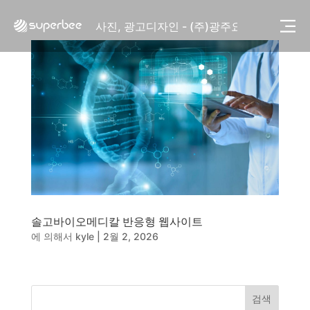
사진, 광고디자인 - (주)화요
사진, 광고디자인 - (주)광주요
웹사이트 - (주)세스코
제품디자인 - 삼성전자㈜
동영상, CI - 카피어랜드㈜
동영상, 홈페이지 - (주)분독
동영상, 카탈로그 - 피자마루
웹사이트 - 백조씽크
사진, 광고디자인 - 중외제약
패키지, 디자인 - 고려은단
동영상 - (주)듀오백
동영상 - ㈜고피자
동영상 - 모모스커피㈜
솔고바이오메디칼 반응형 웹사이트
동영상 - 삼양홀딩스
에 의해서
kyle
|
2월 2, 2026
동영상 - 킷캣
사진, 광고디자인 - (주)화요
사진, 광고디자인 - (주)광주요
웹사이트 - (주)세스코
검색
제품디자인 - 삼성전자㈜