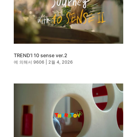
동영상, 홈페이지 - (주)분독
동영상, 카탈로그 - 피자마루
웹사이트 - 백조씽크
사진, 광고디자인 - 중외제약
패키지, 디자인 - 고려은단
동영상 - (주)듀오백
동영상 - ㈜고피자
TREND’I 10 sense ver.2
동영상 - 모모스커피㈜
에 의해서
9606
|
2월 4, 2026
동영상 - 삼양홀딩스
동영상 - 킷캣