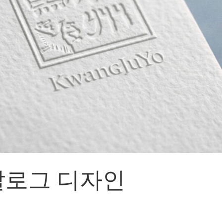
카탈로그 디자인