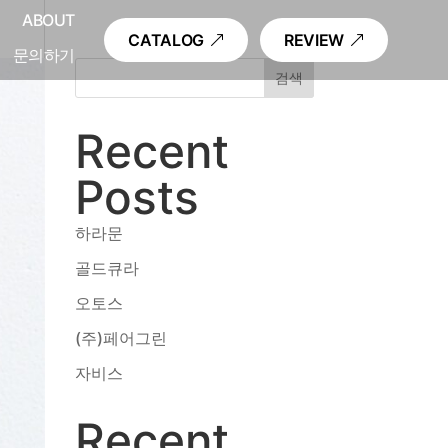
내
ABOUT
CATALOG
REVIEW
문의하기
검색
Recent
Posts
하라문
골드큐라
오토스
(주)페어그린
자비스
Recent