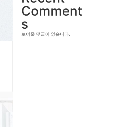
Comment
s
보여줄 댓글이 없습니다.