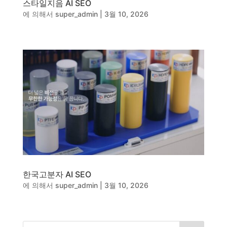
스타일지음 AI SEO
동영상, CI - 카피어랜드㈜
에 의해서
super_admin
|
3월 10, 2026
동영상, 홈페이지 - (주)분독
동영상, 카탈로그 - 피자마루
웹사이트 - 백조씽크
사진, 광고디자인 - 중외제약
패키지, 디자인 - 고려은단
동영상 - (주)듀오백
동영상 - ㈜고피자
동영상 - 모모스커피㈜
동영상 - 삼양홀딩스
동영상 - 킷캣
한국고분자 AI SEO
에 의해서
super_admin
|
3월 10, 2026