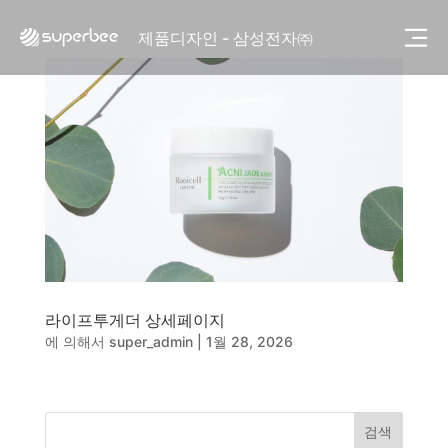
웹사이트 - (주)세스코
제품디자인 - 삼성전자㈜
동영상, CI - 카피어랜드㈜
동영상, 홈페이지 - (주)분독
동영상, 카탈로그 - 피자마루
웹사이트 - 백조씽크
사진, 광고디자인 - 중외제약
패키지, 디자인 - 고려은단
동영상 - (주)듀오백
동영상 - ㈜고피자
동영상 - 모모스커피㈜
동영상 - 삼양홀딩스
동영상 - 킷캣
라이프투게더 상세페이지
사진, 광고디자인 - (주)화요
에 의해서
super_admin
|
1월 28, 2026
사진, 광고디자인 - (주)광주요
웹사이트 - (주)세스코
제품디자인 - 삼성전자㈜
동영상, CI - 카피어랜드㈜
검색
동영상, 홈페이지 - (주)분독