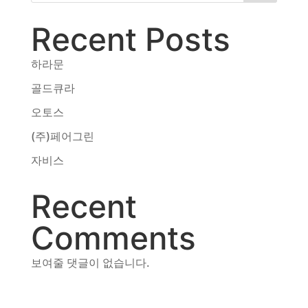
동영상, 카탈로그 - 피자마루
Recent Posts
웹사이트 - 백조씽크
사진, 광고디자인 - 중외제약
하라문
패키지, 디자인 - 고려은단
동영상 - (주)듀오백
골드큐라
동영상 - ㈜고피자
오토스
동영상 - 모모스커피㈜
동영상 - 삼양홀딩스
(주)페어그린
동영상 - 킷캣
자비스
Recent
Comments
보여줄 댓글이 없습니다.