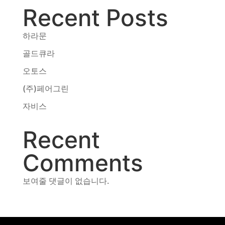
Recent Posts
동영상, 홈페이지 - (주)분독
동영상, 카탈로그 - 피자마루
웹사이트 - 백조씽크
하라문
사진, 광고디자인 - 중외제약
골드큐라
패키지, 디자인 - 고려은단
오토스
동영상 - (주)듀오백
동영상 - ㈜고피자
(주)페어그린
동영상 - 모모스커피㈜
자비스
동영상 - 삼양홀딩스
동영상 - 킷캣
Recent
Comments
보여줄 댓글이 없습니다.