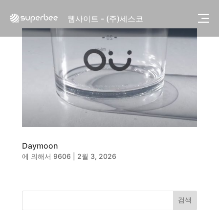
사진, 광고디자인 - (주)광주요
웹사이트 - (주)세스코
제품디자인 - 삼성전자㈜
동영상, CI - 카피어랜드㈜
동영상, 홈페이지 - (주)분독
동영상, 카탈로그 - 피자마루
웹사이트 - 백조씽크
사진, 광고디자인 - 중외제약
패키지, 디자인 - 고려은단
동영상 - (주)듀오백
동영상 - ㈜고피자
동영상 - 모모스커피㈜
Daymoon
동영상 - 삼양홀딩스
에 의해서
9606
|
2월 3, 2026
동영상 - 킷캣
사진, 광고디자인 - (주)화요
사진, 광고디자인 - (주)광주요
웹사이트 - (주)세스코
검색
제품디자인 - 삼성전자㈜
동영상, CI - 카피어랜드㈜