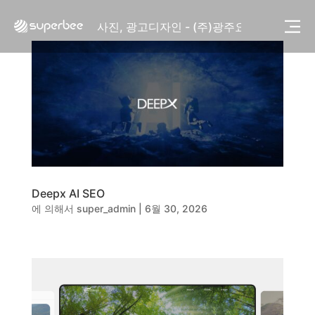
사진, 광고디자인 - (주)화요
사진, 광고디자인 - (주)광주요
웹사이트 - (주)세스코
제품디자인 - 삼성전자㈜
동영상, CI - 카피어랜드㈜
동영상, 홈페이지 - (주)분독
동영상, 카탈로그 - 피자마루
웹사이트 - 백조씽크
사진, 광고디자인 - 중외제약
패키지, 디자인 - 고려은단
동영상 - (주)듀오백
Deepx AI SEO
동영상 - ㈜고피자
에 의해서
super_admin
|
6월 30, 2026
동영상 - 모모스커피㈜
동영상 - 삼양홀딩스
동영상 - 킷캣
사진, 광고디자인 - (주)화요
사진, 광고디자인 - (주)광주요
웹사이트 - (주)세스코
제품디자인 - 삼성전자㈜