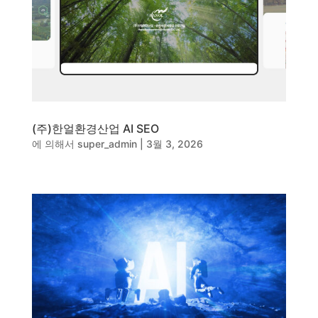
동영상, CI - 카피어랜드㈜
동영상, 홈페이지 - (주)분독
동영상, 카탈로그 - 피자마루
웹사이트 - 백조씽크
사진, 광고디자인 - 중외제약
패키지, 디자인 - 고려은단
동영상 - (주)듀오백
(주)한얼환경산업 AI SEO
동영상 - ㈜고피자
에 의해서
super_admin
|
3월 3, 2026
동영상 - 모모스커피㈜
동영상 - 삼양홀딩스
동영상 - 킷캣