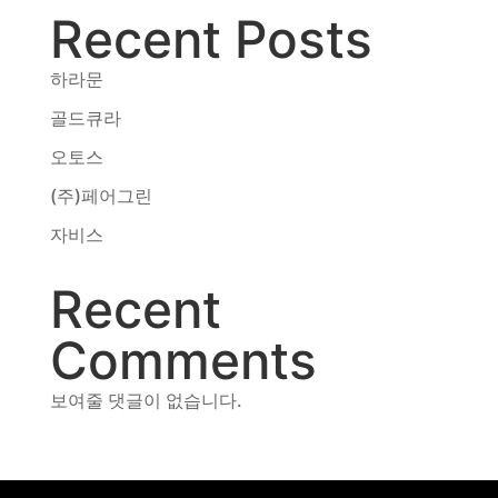
Recent Posts
동영상, CI - 카피어랜드㈜
동영상, 홈페이지 - (주)분독
동영상, 카탈로그 - 피자마루
하라문
웹사이트 - 백조씽크
골드큐라
사진, 광고디자인 - 중외제약
오토스
패키지, 디자인 - 고려은단
동영상 - (주)듀오백
(주)페어그린
동영상 - ㈜고피자
자비스
동영상 - 모모스커피㈜
동영상 - 삼양홀딩스
Recent
동영상 - 킷캣
Comments
보여줄 댓글이 없습니다.