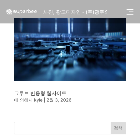
사진, 광고디자인 - (주)화요
사진, 광고디자인 - (주)광주요
웹사이트 - (주)세스코
제품디자인 - 삼성전자㈜
동영상, CI - 카피어랜드㈜
동영상, 홈페이지 - (주)분독
동영상, 카탈로그 - 피자마루
웹사이트 - 백조씽크
사진, 광고디자인 - 중외제약
패키지, 디자인 - 고려은단
동영상 - (주)듀오백
동영상 - ㈜고피자
그루브 반응형 웹사이트
동영상 - 모모스커피㈜
에 의해서
kyle
|
2월 3, 2026
동영상 - 삼양홀딩스
동영상 - 킷캣
사진, 광고디자인 - (주)화요
사진, 광고디자인 - (주)광주요
검색
웹사이트 - (주)세스코
제품디자인 - 삼성전자㈜