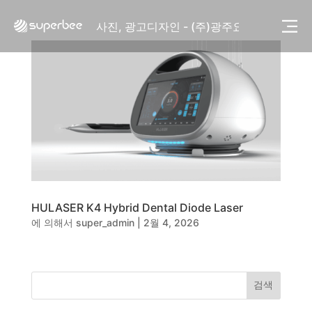
사진, 광고디자인 - (주)화요
사진, 광고디자인 - (주)광주요
웹사이트 - (주)세스코
제품디자인 - 삼성전자㈜
동영상, CI - 카피어랜드㈜
동영상, 홈페이지 - (주)분독
동영상, 카탈로그 - 피자마루
웹사이트 - 백조씽크
사진, 광고디자인 - 중외제약
패키지, 디자인 - 고려은단
동영상 - (주)듀오백
동영상 - ㈜고피자
HULASER K4 Hybrid Dental Diode Laser
동영상 - 모모스커피㈜
에 의해서
super_admin
|
2월 4, 2026
동영상 - 삼양홀딩스
동영상 - 킷캣
사진, 광고디자인 - (주)화요
사진, 광고디자인 - (주)광주요
검색
웹사이트 - (주)세스코
제품디자인 - 삼성전자㈜