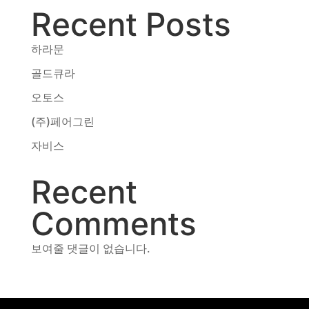
Recent Posts
동영상, CI - 카피어랜드㈜
동영상, 홈페이지 - (주)분독
동영상, 카탈로그 - 피자마루
하라문
웹사이트 - 백조씽크
골드큐라
사진, 광고디자인 - 중외제약
오토스
패키지, 디자인 - 고려은단
동영상 - (주)듀오백
(주)페어그린
동영상 - ㈜고피자
자비스
동영상 - 모모스커피㈜
동영상 - 삼양홀딩스
Recent
동영상 - 킷캣
Comments
보여줄 댓글이 없습니다.