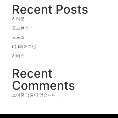
Recent Posts
동영상, CI - 카피어랜드㈜
동영상, 홈페이지 - (주)분독
동영상, 카탈로그 - 피자마루
하라문
웹사이트 - 백조씽크
골드큐라
사진, 광고디자인 - 중외제약
오토스
패키지, 디자인 - 고려은단
동영상 - (주)듀오백
(주)페어그린
동영상 - ㈜고피자
자비스
동영상 - 모모스커피㈜
동영상 - 삼양홀딩스
Recent
동영상 - 킷캣
Comments
보여줄 댓글이 없습니다.