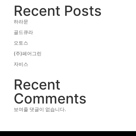
Recent Posts
동영상, CI - 카피어랜드㈜
동영상, 홈페이지 - (주)분독
동영상, 카탈로그 - 피자마루
하라문
웹사이트 - 백조씽크
골드큐라
사진, 광고디자인 - 중외제약
오토스
패키지, 디자인 - 고려은단
동영상 - (주)듀오백
(주)페어그린
동영상 - ㈜고피자
자비스
동영상 - 모모스커피㈜
동영상 - 삼양홀딩스
Recent
동영상 - 킷캣
Comments
보여줄 댓글이 없습니다.