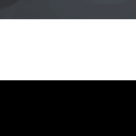
전자㈜
어랜드㈜
(주)분독
 피자마루
크
 중외제약
고려은단
피㈜
스