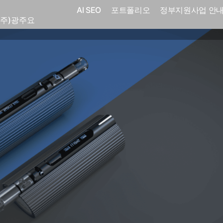
(주)화요
AI SEO
포트폴리오
정부지원사업 안
(주)광주요
코
전자㈜
어랜드㈜
(주)분독
 피자마루
크
 중외제약
고려은단
피㈜
스
(주)화요
(주)광주요
코