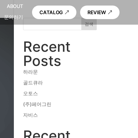
내
ABOUT
CATALOG
REVIEW
문의하기
검색
Recent
Posts
하라문
골드큐라
오토스
(주)페어그린
자비스
Recent