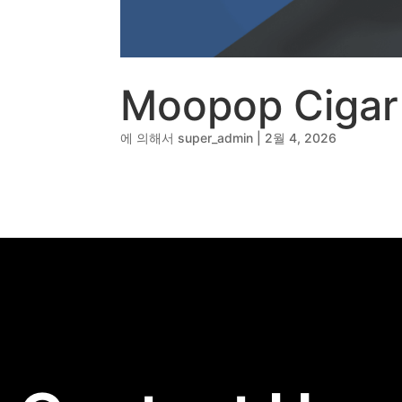
💾
제품디자인 - 삼성
🔹
동영상, CI - 카피
🐶
동영상, 홈페이지 - 
🍕
동영상, 카탈로그 -
🍽️
웹사이트 - 백조씽
Moopop Cigar
⚕️
사진, 광고디자인 -
⚪
패키지, 디자인 - 
에 의해서
super_admin
|
2월 4, 2026
🪑
동영상 - (주)듀오백
🍕
동영상 - ㈜고피자
☕
동영상 - 모모스커
🏢
동영상 - 삼양홀딩
🍫
동영상 - 킷캣