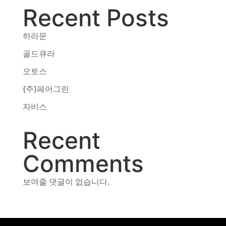
Recent Posts
동영상, CI - 카피어랜드㈜
동영상, 홈페이지 - (주)분독
동영상, 카탈로그 - 피자마루
하라문
웹사이트 - 백조씽크
골드큐라
사진, 광고디자인 - 중외제약
오토스
패키지, 디자인 - 고려은단
동영상 - (주)듀오백
(주)페어그린
동영상 - ㈜고피자
자비스
동영상 - 모모스커피㈜
동영상 - 삼양홀딩스
Recent
동영상 - 킷캣
Comments
보여줄 댓글이 없습니다.