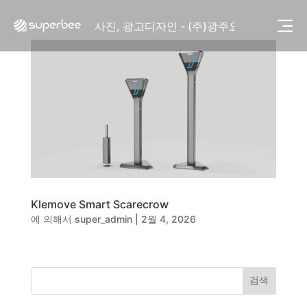
사진, 광고디자인 - (주)화요
사진, 광고디자인 - (주)광주요
웹사이트 - (주)세스코
제품디자인 - 삼성전자㈜
동영상, CI - 카피어랜드㈜
동영상, 홈페이지 - (주)분독
동영상, 카탈로그 - 피자마루
웹사이트 - 백조씽크
사진, 광고디자인 - 중외제약
패키지, 디자인 - 고려은단
동영상 - (주)듀오백
동영상 - ㈜고피자
Klemove Smart Scarecrow
동영상 - 모모스커피㈜
에 의해서
super_admin
|
2월 4, 2026
동영상 - 삼양홀딩스
동영상 - 킷캣
사진, 광고디자인 - (주)화요
사진, 광고디자인 - (주)광주요
검색
웹사이트 - (주)세스코
제품디자인 - 삼성전자㈜