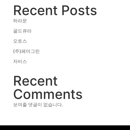
Recent Posts
동영상, CI - 카피어랜드㈜
동영상, 홈페이지 - (주)분독
동영상, 카탈로그 - 피자마루
하라문
웹사이트 - 백조씽크
골드큐라
사진, 광고디자인 - 중외제약
오토스
패키지, 디자인 - 고려은단
동영상 - (주)듀오백
(주)페어그린
동영상 - ㈜고피자
자비스
동영상 - 모모스커피㈜
동영상 - 삼양홀딩스
Recent
동영상 - 킷캣
Comments
보여줄 댓글이 없습니다.