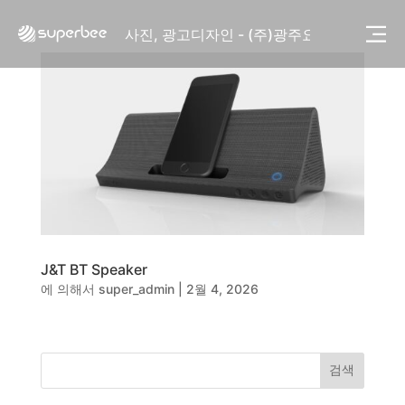
사진, 광고디자인 - (주)화요
사진, 광고디자인 - (주)광주요
웹사이트 - (주)세스코
제품디자인 - 삼성전자㈜
동영상, CI - 카피어랜드㈜
동영상, 홈페이지 - (주)분독
동영상, 카탈로그 - 피자마루
웹사이트 - 백조씽크
사진, 광고디자인 - 중외제약
패키지, 디자인 - 고려은단
동영상 - (주)듀오백
동영상 - ㈜고피자
J&T BT Speaker
동영상 - 모모스커피㈜
에 의해서
super_admin
|
2월 4, 2026
동영상 - 삼양홀딩스
동영상 - 킷캣
사진, 광고디자인 - (주)화요
사진, 광고디자인 - (주)광주요
검색
웹사이트 - (주)세스코
제품디자인 - 삼성전자㈜