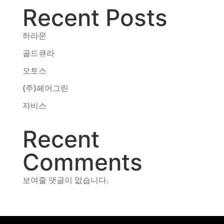
Recent Posts
동영상, CI - 카피어랜드㈜
동영상, 홈페이지 - (주)분독
동영상, 카탈로그 - 피자마루
하라문
웹사이트 - 백조씽크
골드큐라
사진, 광고디자인 - 중외제약
오토스
패키지, 디자인 - 고려은단
동영상 - (주)듀오백
(주)페어그린
동영상 - ㈜고피자
자비스
동영상 - 모모스커피㈜
동영상 - 삼양홀딩스
Recent
동영상 - 킷캣
Comments
보여줄 댓글이 없습니다.