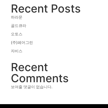
Recent Posts
동영상, CI - 카피어랜드㈜
동영상, 홈페이지 - (주)분독
동영상, 카탈로그 - 피자마루
하라문
웹사이트 - 백조씽크
골드큐라
사진, 광고디자인 - 중외제약
오토스
패키지, 디자인 - 고려은단
동영상 - (주)듀오백
(주)페어그린
동영상 - ㈜고피자
자비스
동영상 - 모모스커피㈜
동영상 - 삼양홀딩스
Recent
동영상 - 킷캣
Comments
보여줄 댓글이 없습니다.