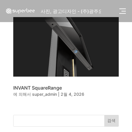
사진, 광고디자인 - (주)화요
사진, 광고디자인 - (주)광주요
웹사이트 - (주)세스코
제품디자인 - 삼성전자㈜
동영상, CI - 카피어랜드㈜
동영상, 홈페이지 - (주)분독
동영상, 카탈로그 - 피자마루
웹사이트 - 백조씽크
사진, 광고디자인 - 중외제약
패키지, 디자인 - 고려은단
동영상 - (주)듀오백
동영상 - ㈜고피자
INVANT SquareRange
동영상 - 모모스커피㈜
에 의해서
super_admin
|
2월 4, 2026
동영상 - 삼양홀딩스
동영상 - 킷캣
사진, 광고디자인 - (주)화요
사진, 광고디자인 - (주)광주요
검색
웹사이트 - (주)세스코
제품디자인 - 삼성전자㈜