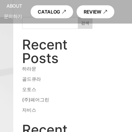
내
ABOUT
CATALOG
REVIEW
문의하기
검색
Recent
Posts
하라문
골드큐라
오토스
(주)페어그린
자비스
Recent