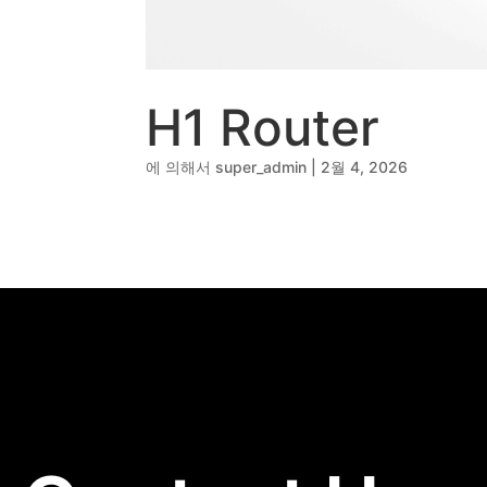
🔹
동영상, CI - 카피
🐶
동영상, 홈페이지 - 
🍕
동영상, 카탈로그 -
🍽️
웹사이트 - 백조씽
⚕️
사진, 광고디자인 -
H1 Router
⚪
패키지, 디자인 - 
🪑
동영상 - (주)듀오백
에 의해서
super_admin
|
2월 4, 2026
🍕
동영상 - ㈜고피자
☕
동영상 - 모모스커
🏢
동영상 - 삼양홀딩
🍫
동영상 - 킷캣