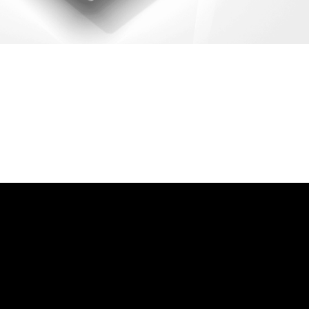
어랜드㈜
(주)분독
 피자마루
크
 중외제약
고려은단
피㈜
스