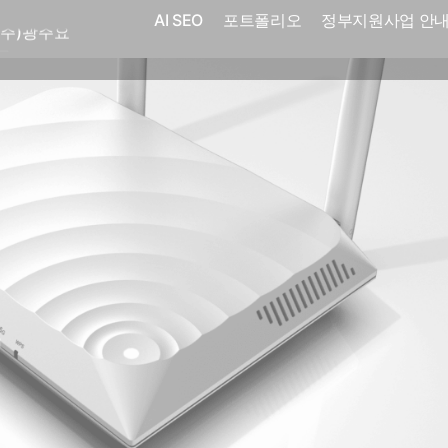
(주)광주요
AI SEO
포트폴리오
정부지원사업 안
코
전자㈜
어랜드㈜
(주)분독
 피자마루
크
 중외제약
고려은단
피㈜
스
(주)화요
(주)광주요
코
전자㈜