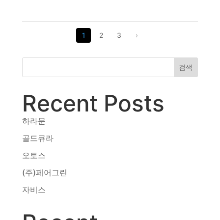
1
2
3
›
검색
Recent Posts
하라문
골드큐라
오토스
(주)페어그린
자비스