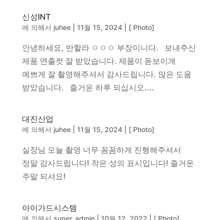
동영상, CI - 카피어랜드㈜
신성INT
동영상, 홈페이지 - (주)분독
에 의해서
juhee
|
11월 15, 2024
|
[ Photo]
동영상, 카탈로그 - 피자마루
웹사이트 - 백조씽크
안녕하세요, 반할라 ㅇㅇㅇ 부장이니다. 보내주신
사진, 광고디자인 - 중외제약
제품 연출컷 잘 받았습니다. 제품이 돋보이게
패키지, 디자인 - 고려은단
예쁘게 잘 촬영해주셔서 감사드립니다. 많은 도움
동영상 - (주)듀오백
받았습니다. 즐거운 하루 되십시오....
동영상 - ㈜고피자
동영상 - 모모스커피㈜
동영상 - 삼양홀딩스
대진산업
동영상 - 킷캣
에 의해서
juhee
|
11월 15, 2024
|
[ Photo]
실장님 오늘 촬영 너무 꼼꼼하게 진행해주셔서
정말 감사드립니다! 작은 성의 표시입니다! 즐거운
주말 되셔요!
아이가드시스템
에 의해서
super_admin
|
10월 12, 2022
|
[ Photo]