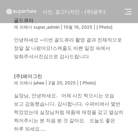
사진, 광고디자인 - (주)화요
사진, 광고디자인 - (주)광주요
웹사이트 - (주)세스코
골드큐라
제품디자인 - 삼성전자㈜
에 의해서
super_admin
|
10월 16, 2025
|
[ Photo]
동영상, CI - 카피어랜드㈜
안녕하세요 ~이번 골드큐라 촬영 결과 전체적으로
동영상, 홈페이지 - (주)분독
동영상, 카탈로그 - 피자마루
정말 잘 나왔어요!스케줄도 바쁜 일정 속에서
웹사이트 - 백조씽크
맞춰주셔서진심으로 감사드립니다
사진, 광고디자인 - 중외제약
패키지, 디자인 - 고려은단
(주)페어그린
동영상 - (주)듀오백
에 의해서
juhee
|
2월 20, 2025
|
[ Photo]
동영상 - ㈜고피자
동영상 - 모모스커피㈜
실장님, 안녕하세요. 어제 사진 찍으시는 모습
동영상 - 삼양홀딩스
보고 감동했습니다. 감사합니다. 수퍼비에서 몇번
동영상 - 킷캣
찍었었는데 실장님처럼 제품에 애정을 갖고 열심히
사진, 광고디자인 - (주)화요
찍어주시는 분 처음 뵌 것 같아요. 오늘도 좋은
사진, 광고디자인 - (주)광주요
하루 되세요....
웹사이트 - (주)세스코
제품디자인 - 삼성전자㈜