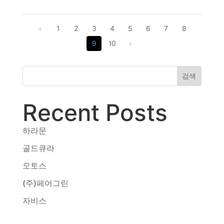
‹
1
2
3
4
5
6
7
8
9
10
›
검색
Recent Posts
하라문
골드큐라
오토스
(주)페어그린
자비스