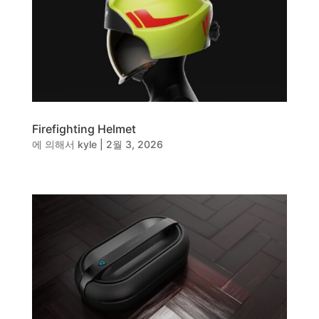
동영상, CI - 카피어랜드㈜
동영상, 홈페이지 - (주)분독
동영상, 카탈로그 - 피자마루
웹사이트 - 백조씽크
사진, 광고디자인 - 중외제약
패키지, 디자인 - 고려은단
동영상 - (주)듀오백
동영상 - ㈜고피자
Firefighting Helmet
동영상 - 모모스커피㈜
에 의해서
kyle
|
2월 3, 2026
동영상 - 삼양홀딩스
동영상 - 킷캣