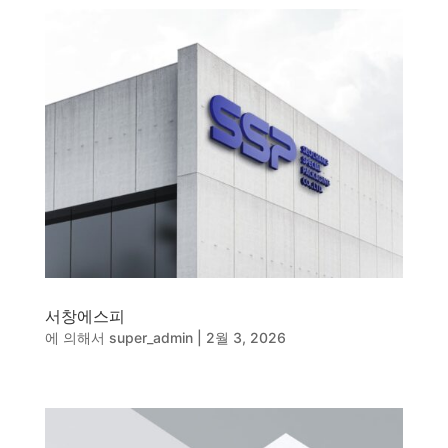
동영상, 홈페이지 - (주)분독
동영상, 카탈로그 - 피자마루
웹사이트 - 백조씽크
사진, 광고디자인 - 중외제약
패키지, 디자인 - 고려은단
동영상 - (주)듀오백
동영상 - ㈜고피자
동영상 - 모모스커피㈜
동영상 - 삼양홀딩스
동영상 - 킷캣
서창에스피
에 의해서
super_admin
|
2월 3, 2026