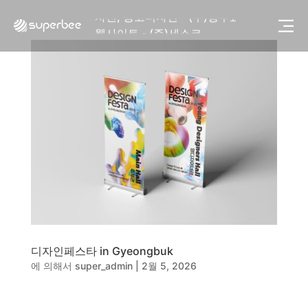
사진, 광고디자인 - (주)광주요
웹사이트 - (주)세스코
제품디자인 - 삼성전자㈜
동영상, CI - 카피어랜드㈜
동영상, 홈페이지 - (주)분독
동영상, 카탈로그 - 피자마루
웹사이트 - 백조씽크
사진, 광고디자인 - 중외제약
패키지, 디자인 - 고려은단
동영상 - (주)듀오백
동영상 - ㈜고피자
동영상 - 모모스커피㈜
동영상 - 삼양홀딩스
동영상 - 킷캣
사진, 광고디자인 - (주)화요
디자인페스타 in Gyeongbuk
사진, 광고디자인 - (주)광주요
에 의해서
super_admin
|
2월 5, 2026
웹사이트 - (주)세스코
제품디자인 - 삼성전자㈜
동영상, CI - 카피어랜드㈜