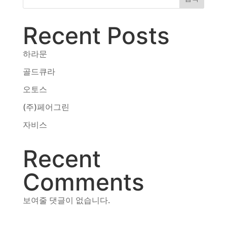
동영상, CI - 카피어랜드㈜
동영상, 홈페이지 - (주)분독
Recent Posts
동영상, 카탈로그 - 피자마루
웹사이트 - 백조씽크
사진, 광고디자인 - 중외제약
하라문
패키지, 디자인 - 고려은단
골드큐라
동영상 - (주)듀오백
동영상 - ㈜고피자
오토스
동영상 - 모모스커피㈜
(주)페어그린
동영상 - 삼양홀딩스
자비스
동영상 - 킷캣
Recent
Comments
보여줄 댓글이 없습니다.