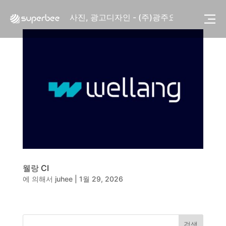
사진, 광고디자인 - (주)광주요
웹사이트 - (주)세스코
제품디자인 - 삼성전자㈜
동영상, CI - 카피어랜드㈜
동영상, 홈페이지 - (주)분독
동영상, 카탈로그 - 피자마루
웹사이트 - 백조씽크
사진, 광고디자인 - 중외제약
패키지, 디자인 - 고려은단
동영상 - (주)듀오백
동영상 - ㈜고피자
동영상 - 모모스커피㈜
동영상 - 삼양홀딩스
웰랑 CI
동영상 - 킷캣
에 의해서
juhee
|
1월 29, 2026
사진, 광고디자인 - (주)화요
사진, 광고디자인 - (주)광주요
웹사이트 - (주)세스코
제품디자인 - 삼성전자㈜
검색